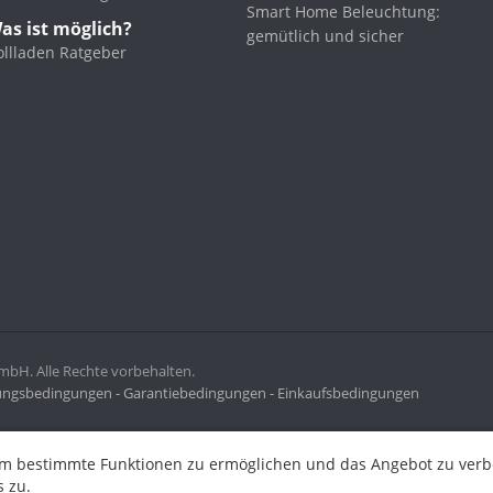
Smart Home Beleuchtung:
as ist möglich?
gemütlich und sicher
ollladen Ratgeber
H. Alle Rechte vorbehalten.
ngsbedingungen -
Garantiebedingungen -
Einkaufsbedingungen
ermöglichen und das Angebot zu verbessern. Indem Sie hier fortf
m bestimmte Funktionen zu ermöglichen und das Angebot zu verbes
 zu.