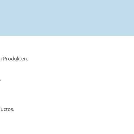
en Produkten.
.
ductos.