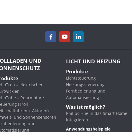
OLLLADEN UND
LICHT UND HEIZUNG
ONNENSCHUTZ
Produkte
rodukte
Lichtsteuerung
Heizungssteuerung
lloTron – elektrischer
Fernbedienung und
urtwickler
Automatisierung
olloTube – Rohrmotore
euerung (Troll
Was ist möglich?
eitschaltuhren + Aktoren)
Philips Hue in das Smart Home
mwelt- und Sonnensensoren
integrieren
ernbedienung und
Anwendungsbeispiele
utomatisierung