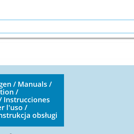
en / Manuals /
tion /
/ Instrucciones
r l'uso /
nstrukcja obsługi