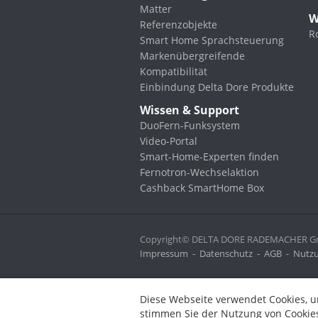
Matter
W
Referenzobjekte
R
Smart Home Sprachsteuerung
Markenübergreifende
Kompatibilität
Einbindung Delta Dore Produkte
Wissen & Support
DuoFern-Funksystem
Video-Portal
Smart-Home-Experten finden
Fernotron-Wechselaktion
Cashback SmartHome Box
Copyright© DELTA DORE RADEMACHER Gmb
Impressum
-
Datenschutz
-
AGB
-
Nutzu
Diese Webseite verwendet Cookies, um bestimmte Funktionen zu 
Diese Webseite verwendet Cookies, u
stimmen Sie der Nutzung von Cookies zu.
stimmen Sie der Nutzung von Cookies