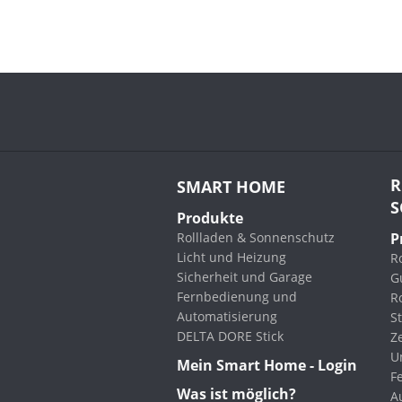
R
SMART HOME
S
Produkte
Rollladen & Sonnenschutz
P
Licht und Heizung
Ro
Sicherheit und Garage
G
Fernbedienung und
R
Automatisierung
St
DELTA DORE Stick
Z
U
Mein Smart Home - Login
F
Was ist möglich?
A