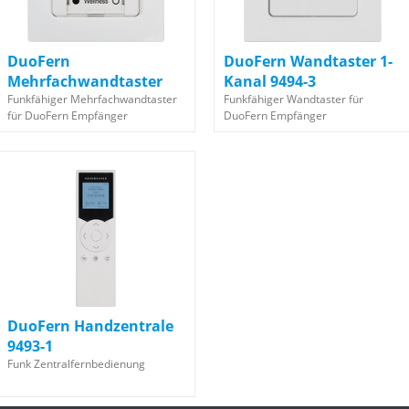
DuoFern
DuoFern Wandtaster 1-
Mehrfachwandtaster
Kanal 9494-3
230V 9494-2
Funkfähiger Mehrfachwandtaster
Funkfähiger Wandtaster für
für DuoFern Empfänger
DuoFern Empfänger
DuoFern Handzentrale
9493-1
Funk Zentralfernbedienung