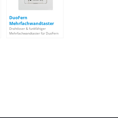
DuoFern
Mehrfachwandtaster
BAT 9494-1
Drahtloser & funkfähiger
Mehrfachwandtaster für DuoFern
Empfänger