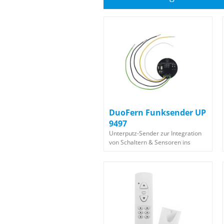
DuoFern Funksender UP
9497
Unterputz-Sender zur Integration
von Schaltern & Sensoren ins
DuoFern-Netzwerk und
RADEMACHER Smart Home