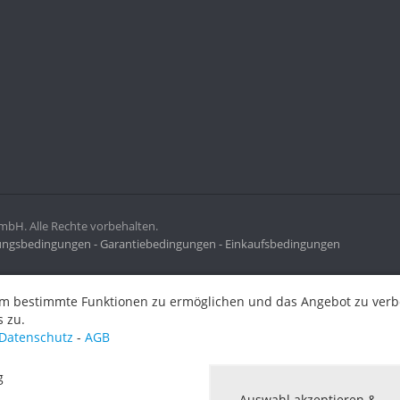
H. Alle Rechte vorbehalten.
ngsbedingungen -
Garantiebedingungen -
Einkaufsbedingungen
ermöglichen und das Angebot zu verbessern. Indem Sie hier fortf
m bestimmte Funktionen zu ermöglichen und das Angebot zu verbes
 zu.
Datenschutz
-
AGB
g
Alle
Auswahl akzeptieren &
Auswahl akzeptieren &