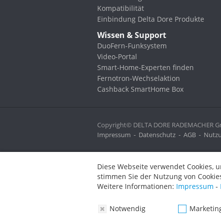
Kompatibilität
Einbindung Delta Dore Produkte
Wissen & Support
DuoFern-Funksystem
Video-Portal
Smart-Home-Experten finden
Fernotron-Wechselaktion
Cashback SmartHome Box
Copyright© DELTA DORE RADEMACHER Gmb
Impressum
-
Datenschutz
-
AGB
-
Nutzu
Diese Webseite verwendet Cookies, um bestimmte Funktionen zu 
Diese Webseite verwendet Cookies, u
stimmen Sie der Nutzung von Cookies zu.
stimmen Sie der Nutzung von Cookies
Weitere Informationen:
Impressum
-
Datenschutz
-
AGB
Weitere Informationen:
Impressum
-
Notwendig
Marketing
Notwendig
Marketin