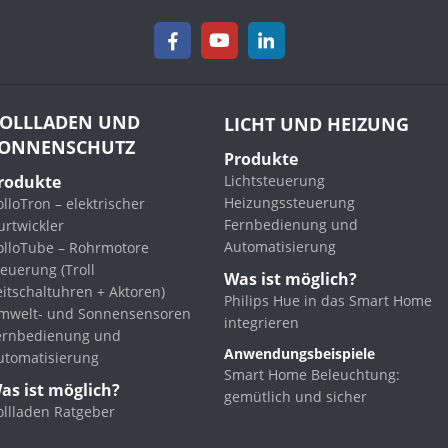
OLLLADEN UND
LICHT UND HEIZUNG
ONNENSCHUTZ
Produkte
rodukte
Lichtsteuerung
Heizungssteuerung
lloTron – elektrischer
Fernbedienung und
urtwickler
Automatisierung
olloTube – Rohrmotore
euerung (Troll
Was ist möglich?
eitschaltuhren + Aktoren)
Philips Hue in das Smart Home
mwelt- und Sonnensensoren
integrieren
ernbedienung und
Anwendungsbeispiele
utomatisierung
Smart Home Beleuchtung:
as ist möglich?
gemütlich und sicher
ollladen Ratgeber