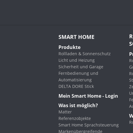
R
SMART HOME
S
Produkte
Rollladen & Sonnenschutz
P
Licht und Heizung
Ro
Sicherheit und Garage
G
Fernbedienung und
R
Automatisierung
St
DELTA DORE Stick
Z
U
Mein Smart Home - Login
F
Was ist möglich?
A
Matter
W
Referenzobjekte
R
Smart Home Sprachsteuerung
Markenübergreifende