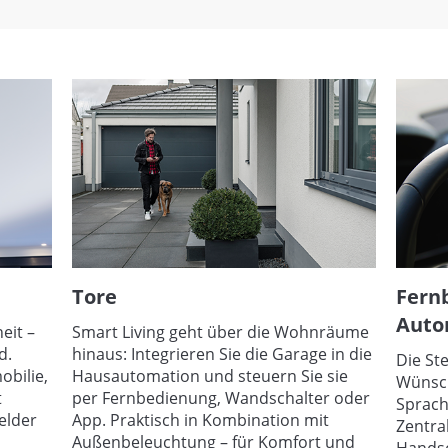
Tore
Fern
Auto
eit –
Smart Living geht über die Wohnräume
d.
hinaus: Integrieren Sie die Garage in die
Die St
obilie,
Hausautomation und steuern Sie sie
Wünsch
t
per Fernbedienung, Wandschalter oder
Sprach
elder
App. Praktisch in Kombination mit
Zentra
Außenbeleuchtung – für Komfort und