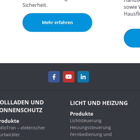
Handse
Sicherheit.
sowie W
Hausfl
Mehr erfahren
OLLLADEN UND
LICHT UND HEIZUNG
ONNENSCHUTZ
Produkte
rodukte
Lichtsteuerung
Heizungssteuerung
lloTron – elektrischer
Fernbedienung und
urtwickler