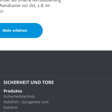
nder als smarte Fernbedienung
andtaster vor Ort, z. B. im
ur.
Mehr erfahren
SICHERHEIT UND TORE
Produkte
Sicherheitstechnik
RolloPort - Garagentor und
Zubehör