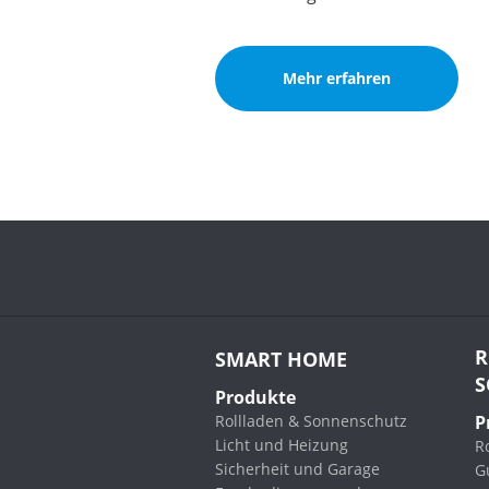
Mehr erfahren
R
SMART HOME
S
Produkte
Rollladen & Sonnenschutz
P
Licht und Heizung
Ro
Sicherheit und Garage
G