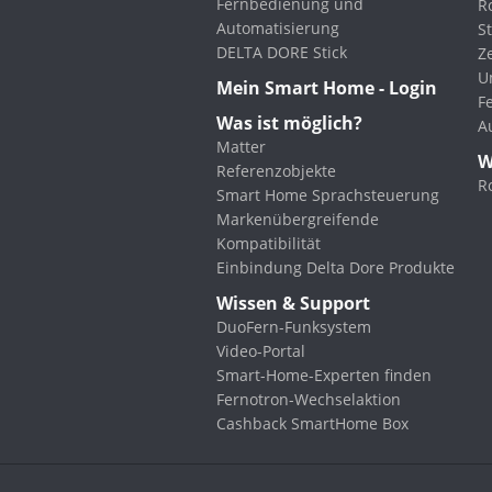
Fernbedienung und
R
Automatisierung
St
DELTA DORE Stick
Z
U
Mein Smart Home - Login
F
Was ist möglich?
A
Matter
W
Referenzobjekte
R
Smart Home Sprachsteuerung
Markenübergreifende
Kompatibilität
Einbindung Delta Dore Produkte
Wissen & Support
DuoFern-Funksystem
Video-Portal
Smart-Home-Experten finden
Fernotron-Wechselaktion
Cashback SmartHome Box