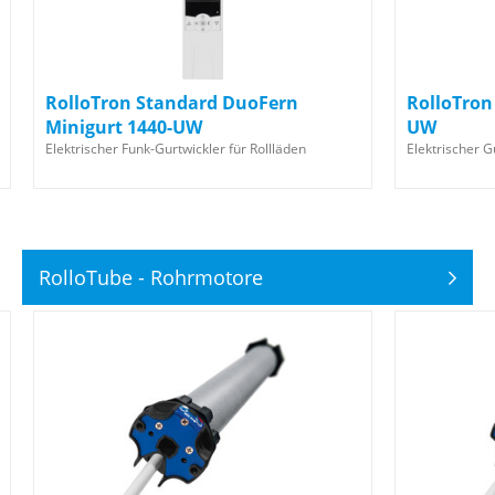
RolloTron Standard DuoFern
RolloTron
Minigurt 1440-UW
UW
Elektrischer Funk-Gurtwickler für Rollläden
Elektrischer G
RolloTube - Rohrmotore