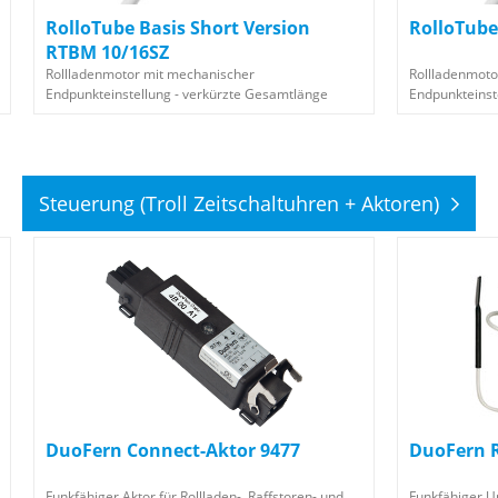
RolloTube Basis Short Version
RolloTube
RTBM 10/16SZ
Rollladenmotor mit mechanischer
Rollladenmoto
Endpunkteinstellung - verkürzte Gesamtlänge
Endpunkteinst
Steuerung (Troll Zeitschaltuhren + Aktoren)
DuoFern Connect-Aktor 9477
DuoFern R
Funkfähiger Aktor für Rollladen-, Raffstoren- und
Funkfähiger Un