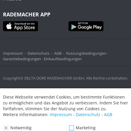
RADEMACHER APP
Impressum
-
Datenschutz
-
AGB
-
Nutzungsbedingungen -
Garantiebedingungen -
Einkaufsbedingungen
Copyright© DELTA DORE RADEMACHER GmbH. Alle Rechte vorbehalten.
Diese Webseite verwendet Cookies, um bestimmte Funktionen
Diese Webseite verwendet Cookies, um bestimmte Funktionen
zu ermöglichen und das Angebot zu verbessern. Indem Sie hier
zu ermöglichen und das Angebot zu verbessern. Indem Sie hier
fortfahren, stimmen Sie der Nutzung von Cookies zu.
fortfahren, stimmen Sie der Nutzung von Cookies zu.
Weitere Informationen:
Impressum
-
Datenschutz
-
AGB
Weitere Informationen:
Impressum
-
Datenschutz
-
AGB
Notwendig
Marketing
Notwendig
Marketing