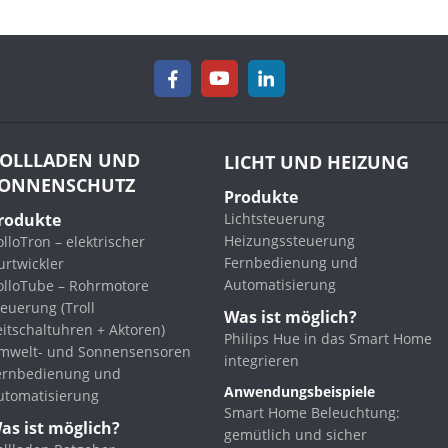
OLLLADEN UND
LICHT UND HEIZUNG
ONNENSCHUTZ
Produkte
rodukte
Lichtsteuerung
Heizungssteuerung
lloTron – elektrischer
Fernbedienung und
urtwickler
Automatisierung
olloTube – Rohrmotore
euerung (Troll
Was ist möglich?
eitschaltuhren + Aktoren)
Philips Hue in das Smart Home
mwelt- und Sonnensensoren
integrieren
ernbedienung und
Anwendungsbeispiele
utomatisierung
Smart Home Beleuchtung:
as ist möglich?
gemütlich und sicher