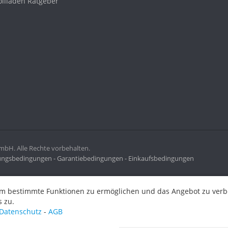
ollladen Ratgeber
H. Alle Rechte vorbehalten.
ngsbedingungen -
Garantiebedingungen -
Einkaufsbedingungen
ermöglichen und das Angebot zu verbessern. Indem Sie hier fortf
m bestimmte Funktionen zu ermöglichen und das Angebot zu verbes
 zu.
Datenschutz
-
AGB