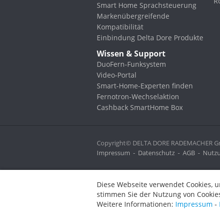
R
Smart Home Sprachsteuerung
Markenübergreifende
Kompatibilität
Einbindung Delta Dore Produkte
Wissen & Support
DuoFern-Funksystem
Video-Portal
Smart-Home-Experten finden
Fernotron-Wechselaktion
Cashback SmartHome Box
Copyright© DELTA DORE RADEMACHER Gmb
Impressum
-
Datenschutz
-
AGB
-
Nutzu
Diese Webseite verwendet Cookies, um bestimmte Funktionen zu 
Diese Webseite verwendet Cookies, u
stimmen Sie der Nutzung von Cookies zu.
stimmen Sie der Nutzung von Cookies
Weitere Informationen:
Impressum
-
Datenschutz
-
AGB
Weitere Informationen:
Impressum
-