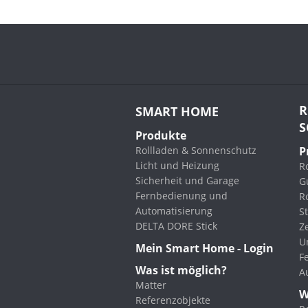
R
SMART HOME
S
Produkte
Rollladen & Sonnenschutz
P
Licht und Heizung
Ro
Sicherheit und Garage
G
Fernbedienung und
R
Automatisierung
St
DELTA DORE Stick
Z
U
Mein Smart Home - Login
F
Was ist möglich?
A
Matter
W
Referenzobjekte