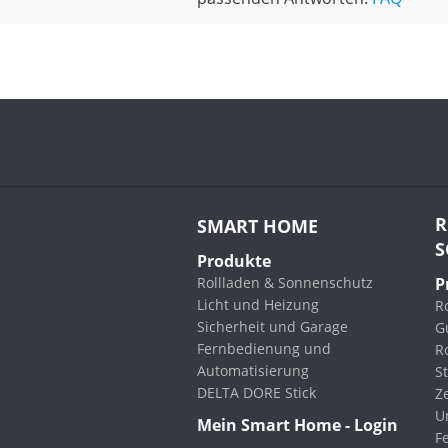
R
SMART HOME
S
Produkte
Rollladen & Sonnenschutz
P
Licht und Heizung
Ro
Sicherheit und Garage
G
Fernbedienung und
R
Automatisierung
St
DELTA DORE Stick
Z
U
Mein Smart Home - Login
F