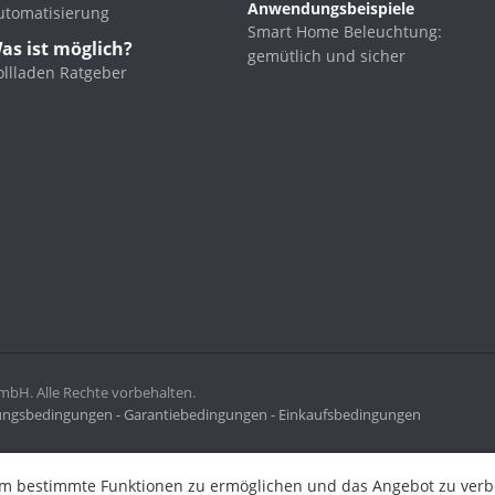
Anwendungsbeispiele
utomatisierung
Smart Home Beleuchtung:
as ist möglich?
gemütlich und sicher
ollladen Ratgeber
H. Alle Rechte vorbehalten.
ngsbedingungen -
Garantiebedingungen -
Einkaufsbedingungen
ermöglichen und das Angebot zu verbessern. Indem Sie hier fortf
m bestimmte Funktionen zu ermöglichen und das Angebot zu verbes