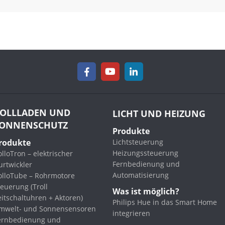
OLLLADEN UND
LICHT UND HEIZUNG
ONNENSCHUTZ
Produkte
rodukte
Lichtsteuerung
Heizungssteuerung
lloTron – elektrischer
Fernbedienung und
urtwickler
Automatisierung
olloTube – Rohrmotore
euerung (Troll
Was ist möglich?
eitschaltuhren + Aktoren)
Philips Hue in das Smart Home
mwelt- und Sonnensensoren
integrieren
ernbedienung und