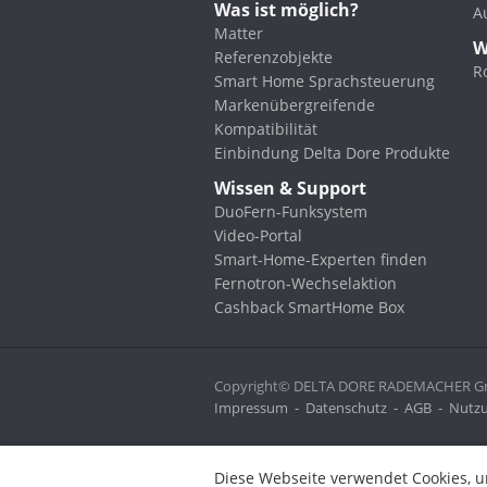
Was ist möglich?
A
Matter
W
Referenzobjekte
R
Smart Home Sprachsteuerung
Markenübergreifende
Kompatibilität
Einbindung Delta Dore Produkte
Wissen & Support
DuoFern-Funksystem
Video-Portal
Smart-Home-Experten finden
Fernotron-Wechselaktion
Cashback SmartHome Box
Copyright© DELTA DORE RADEMACHER Gmb
Impressum
-
Datenschutz
-
AGB
-
Nutzu
Diese Webseite verwendet Cookies, um bestimmte Funktionen zu 
Diese Webseite verwendet Cookies, u