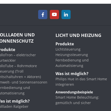
OLLLADEN UND
LICHT UND HEIZUNG
ONNENSCHUTZ
Produkte
rodukte
Lichtsteuerung
Heizungssteuerung
lloTron – elektrischer
Fernbedienung und
urtwickler
Automatisierung
olloTube – Rohrmotore
euerung (Troll
Was ist möglich?
eitschaltuhren + Aktoren)
Philips Hue in das Smart Home
mwelt- und Sonnensensoren
integrieren
ernbedienung und
Anwendungsbeispiele
utomatisierung
Smart Home Beleuchtung:
as ist möglich?
gemütlich und sicher
ollladen Ratgeber