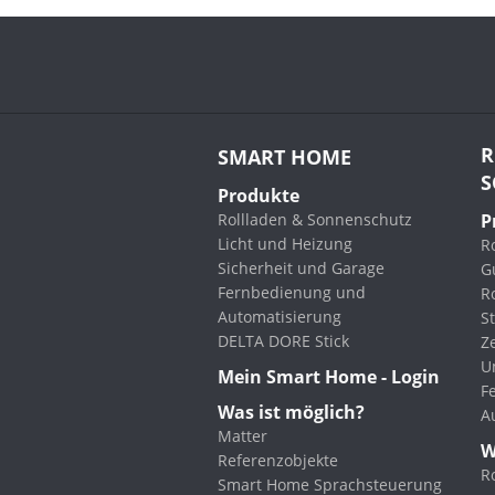
R
SMART HOME
S
Produkte
Rollladen & Sonnenschutz
P
Licht und Heizung
Ro
Sicherheit und Garage
G
Fernbedienung und
R
Automatisierung
St
DELTA DORE Stick
Z
U
Mein Smart Home - Login
F
Was ist möglich?
A
Matter
W
Referenzobjekte
R
Smart Home Sprachsteuerung