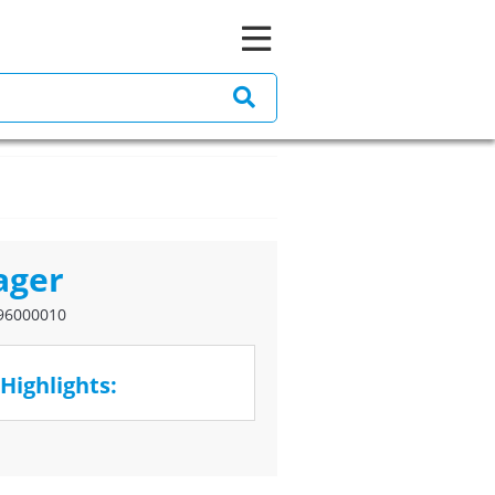
ager
96000010
Highlights: