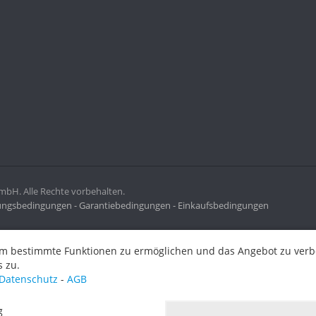
H. Alle Rechte vorbehalten.
ngsbedingungen -
Garantiebedingungen -
Einkaufsbedingungen
ermöglichen und das Angebot zu verbessern. Indem Sie hier fortf
m bestimmte Funktionen zu ermöglichen und das Angebot zu verbes
 zu.
Datenschutz
-
AGB
g