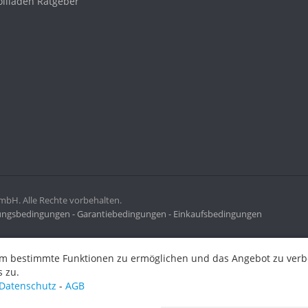
ollladen Ratgeber
H. Alle Rechte vorbehalten.
ngsbedingungen -
Garantiebedingungen -
Einkaufsbedingungen
ermöglichen und das Angebot zu verbessern. Indem Sie hier fortf
m bestimmte Funktionen zu ermöglichen und das Angebot zu verbes
 zu.
Datenschutz
-
AGB