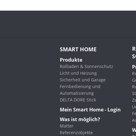
R
SMART HOME
S
Produkte
Rollladen & Sonnenschutz
P
Licht und Heizung
Ro
Sicherheit und Garage
G
Fernbedienung und
R
Automatisierung
St
DELTA DORE Stick
Z
U
Mein Smart Home - Login
F
Was ist möglich?
A
Matter
W
Referenzobjekte