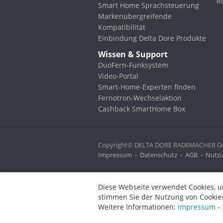
R
Smart Home Sprachsteuerung
Markenübergreifende
Kompatibilität
Einbindung Delta Dore Produkte
Wissen & Support
DuoFern-Funksystem
Video-Portal
Smart-Home-Experten finden
Fernotron-Wechselaktion
Cashback SmartHome Box
Copyright© DELTA DORE RADEMACHER Gmb
Impressum
-
Datenschutz
-
AGB
-
Nutzu
Diese Webseite verwendet Cookies, um bestimmte Funktionen zu 
Diese Webseite verwendet Cookies, u
stimmen Sie der Nutzung von Cookies zu.
stimmen Sie der Nutzung von Cookies
Weitere Informationen:
Impressum
-
Datenschutz
-
AGB
Weitere Informationen:
Impressum
-