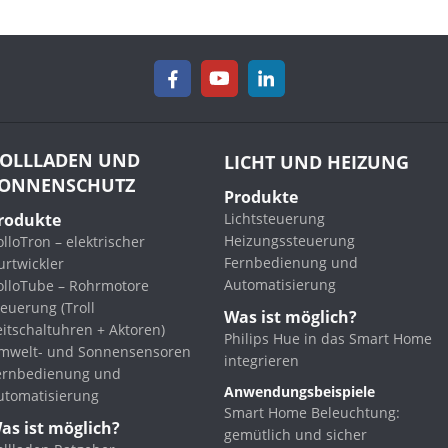
OLLLADEN UND
LICHT UND HEIZUNG
ONNENSCHUTZ
Produkte
rodukte
Lichtsteuerung
Heizungssteuerung
lloTron – elektrischer
Fernbedienung und
urtwickler
Automatisierung
olloTube – Rohrmotore
euerung (Troll
Was ist möglich?
eitschaltuhren + Aktoren)
Philips Hue in das Smart Home
mwelt- und Sonnensensoren
integrieren
ernbedienung und
Anwendungsbeispiele
utomatisierung
Smart Home Beleuchtung:
as ist möglich?
gemütlich und sicher