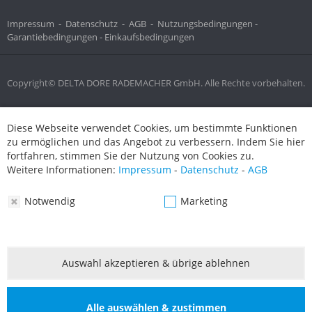
Impressum
-
Datenschutz
-
AGB
-
Nutzungsbedingungen -
Garantiebedingungen -
Einkaufsbedingungen
Copyright© DELTA DORE RADEMACHER GmbH. Alle Rechte vorbehalten.
Diese Webseite verwendet Cookies, um bestimmte Funktionen
Diese Webseite verwendet Cookies, um bestimmte Funktionen
zu ermöglichen und das Angebot zu verbessern. Indem Sie hier
zu ermöglichen und das Angebot zu verbessern. Indem Sie hier
fortfahren, stimmen Sie der Nutzung von Cookies zu.
fortfahren, stimmen Sie der Nutzung von Cookies zu.
Weitere Informationen:
Impressum
-
Datenschutz
-
AGB
Weitere Informationen:
Impressum
-
Datenschutz
-
AGB
Notwendig
Marketing
Notwendig
Marketing
Auswahl akzeptieren & übrige ablehnen
Auswahl akzeptieren & übrige ablehnen
Alle auswählen & zustimmen
Alle auswählen & zustimmen