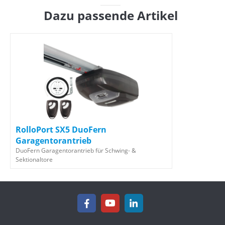
Dazu passende Artikel
RolloPort SX5 DuoFern
Garagentorantrieb
DuoFern Garagentorantrieb für Schwing- &
Sektionaltore