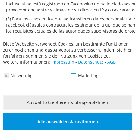
Incluso si no está registrado en Facebook o no ha iniciado sesión
proveedor encuentre y almacene su dirección IP y otras caracterí
(3) Para los casos en los que se transfieren datos personales a
Facebook cláusulas contractuales estándar de la UE, que se 
los requisitos actuales de las autoridades supervisoras de prot
se garantice un nivel de protección de datos que cumpla con e
transfieran a los EE. UU.
Diese Webseite verwendet Cookies, um bestimmte Funktionen
zu ermöglichen und das Angebot zu verbessern. Indem Sie hier
(4) La función "Públicos personalizados de Facebook" se puede d
fortfahren, stimmen Sie der Nutzung von Cookies zu.
usuarios que hayan iniciado sesión en https://www.facebook.co
Weitere Informationen:
Impressum
-
Datenschutz
-
AGB
(5) La base jurídica para el tratamiento de sus datos es su cons
banner de cookies de conformidad con el artículo 6, apartado 1,
Notwendig
Marketing
encontrar más información sobre el procesamiento de datos po
en
https://www.facebook.com/about/privacy
.
Auswahl akzeptieren & übrige ablehnen
8.
Audio y videoconferencia
Procesamiento de datos
Alle auswählen & zustimmen
Utilizamos herramientas de conferencias en línea, entre otras 